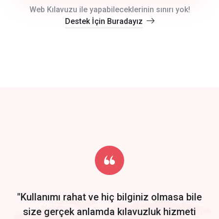
crm auto cync
Web Kılavuzu ile yapabileceklerinin sınırı yok!
Destek İçin Buradayız
click to call back
track energy costs
predictive dialing
Get Started
Start by trying our service for 30 days free trial no credit card
required.
"Kullanımı rahat ve hiç bilginiz olmasa bile
size gerçek anlamda kılavuzluk hizmeti