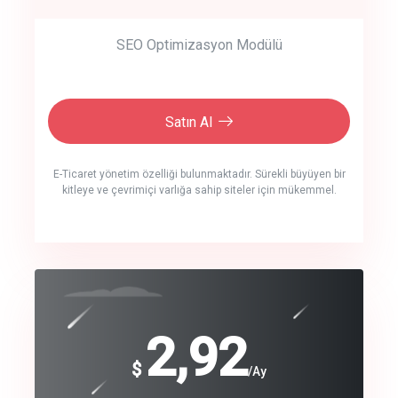
SEO Optimizasyon Modülü
Satın Al
E-Ticaret yönetim özelliği bulunmaktadır. Sürekli büyüyen bir
kitleye ve çevrimiçi varlığa sahip siteler için mükemmel.
crm auto cync
click to call back
240
2,92
$
$
/year
/Ay
track energy costs