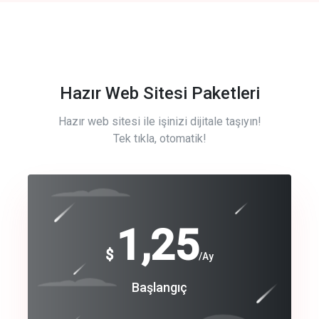
Hazır Web Sitesi Paketleri
Hazır web sitesi ile işinizi dijitale taşıyın!
Tek tıkla, otomatik!
Free
1,25
$
/Ay
Basic
Başlangıç