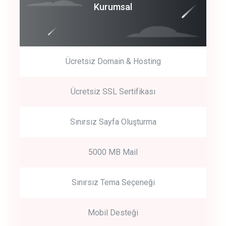
Coroprate
Kurumsal
predictive dialing
Ücretsiz Domain & Hosting
Get Started
Ücretsiz SSL Sertifikası
Start by trying our service for 30 days free trial no credit card
required.
Sınırsız Sayfa Oluşturma
5000 MB Mail
Sınırsız Tema Seçeneği
Mobil Desteği