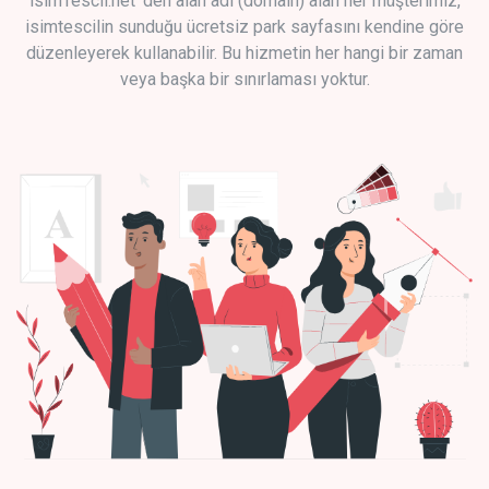
isimTescil.net 'den alan adı (domain) alan her müşterimiz,
isimtescilin sunduğu ücretsiz park sayfasını kendine göre
düzenleyerek kullanabilir. Bu hizmetin her hangi bir zaman
veya başka bir sınırlaması yoktur.